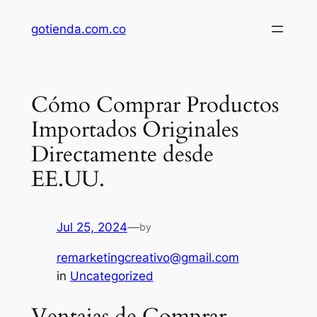
Saltar
gotienda.com.co
al
contenido
Cómo Comprar Productos
Importados Originales
Directamente desde
EE.UU.
Jul 25, 2024
—
by
remarketingcreativo@gmail.com
in
Uncategorized
Ventajas de Comprar